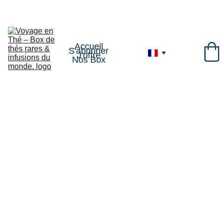
VOYAGE1
Accueil
S'abonner
J'offre
Nos Box
THÉS
Infusion 
MATE : 
SOL DE 
POMPA