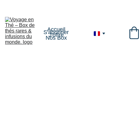
VOYAGE1
Accueil
S'abonner
J'offre
Nos Box
CONDITIONS 
GÉNÉRALES 
DE VENTE
Dernière mise à 