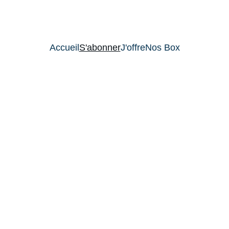
VOYA
Accueil
S'abonner
J'offre
Nos Box
NOS FORMULE
Prochaine expédition bientôt complète