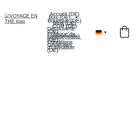
Livraison offerte dès 40€
-10% de réduction sur votre 
1ervoyageenthe
1ère box
Accueil (DE)
Box (DE)
Boutique (DE)
Blog (DE)
CGU (DE)
Découverte 
(DE)
Politique de 
confidentialité 
(DE)
Conditions 
Générales 
d'Utilisation 
(DE)