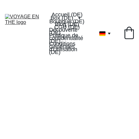
Livraison offerte dès 40€
-10% de réduction sur votre 
1ervoyageenthe
1ère box
Accueil (DE)
Box (DE)
Boutique (DE)
Blog (DE)
CGU (DE)
Découverte 
(DE)
Politique de 
confidentialité 
(DE)
Conditions 
Générales 
d'Utilisation 
(DE)
Recevez chaque mois une box de thés 
excellents et des gourmandises 