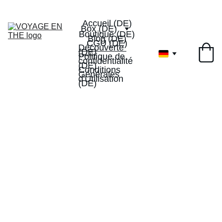
Livraison offerte dès 40€
-10% de réduction sur votre 
1ervoyageenthe
1ère box
Accueil (DE)
Box (DE)
Boutique (DE)
Blog (DE)
CGU (DE)
Découverte 
(DE)
Politique de 
confidentialité 
(DE)
Conditions 
Générales 
d'Utilisation 
(DE)