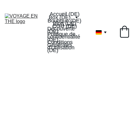
Livraison offerte dès 40€
-10% de réduction sur votre 
1ervoyageenthe
1ère box
Accueil (DE)
Box (DE)
Boutique (DE)
Blog (DE)
CGU (DE)
Découverte 
(DE)
Politique de 
confidentialité 
(DE)
Conditions 
Générales 
d'Utilisation 
(DE)