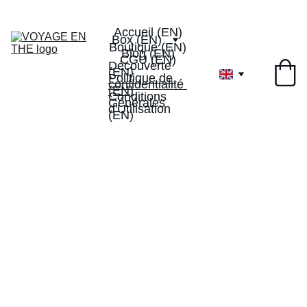
Livraison offerte dès 40€
-10% de réduction sur votre 
1ervoyageenthe
1ère box
Accueil (EN)
Box (EN)
Boutique (EN)
Blog (EN)
CGU (EN)
Découverte 
(EN)
Politique de 
confidentialité 
(EN)
Conditions 
Générales 
d'Utilisation 
(EN)