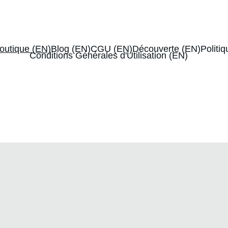
0€
-10% de réduction sur votre 1ère box
outique (EN)
Blog (EN)
CGU (EN)
Découverte (EN)
Politiq
Conditions Générales d'Utilisation (EN)