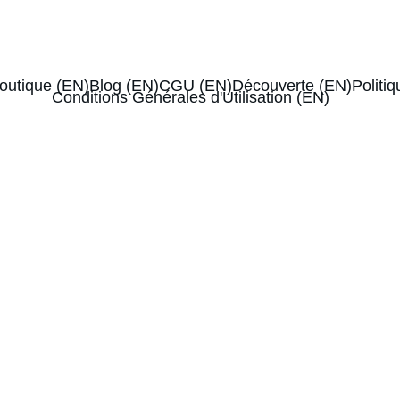
0€
-10% de réduction sur votre 1ère box
outique (EN)
Blog (EN)
CGU (EN)
Découverte (EN)
Politiq
Conditions Générales d'Utilisation (EN)
ue mois une box de thés excellents et des 