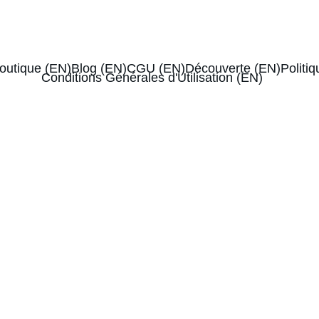
0€
-10% de réduction sur votre 1ère box
outique (EN)
Blog (EN)
CGU (EN)
Découverte (EN)
Politiq
Conditions Générales d'Utilisation (EN)
5/8/2024
1 min read