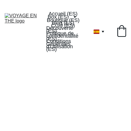
Livraison offerte dès 40€
-10% de réduction sur votre 
1ervoyageenthe
1ère box
Accueil (ES)
Box (ES)
Boutique (ES)
Blog (ES)
CGU (ES)
Découverte 
(ES)
Politique de 
confidentialité 
(ES)
Conditions 
Générales 
d'Utilisation 
(ES)