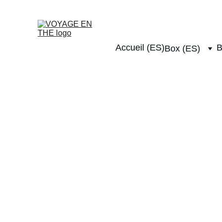
Livraison offerte dès 4
Accueil (ES)
B
Box (ES)
Recevez chaq
Recevez chaq