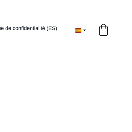
1ervoyageenthe
ue de confidentialité (ES)
gourmandises 
gourmandises 